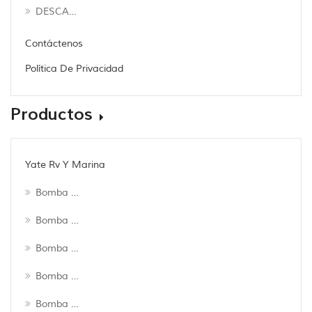
DESCARGAR
Contáctenos
Política De Privacidad
Productos
Yate Rv Y Marina
Bomba De Achique
Bomba De Lavado
Bomba De Engranajes
Bomba De Impulsor
Bomba Maceradora