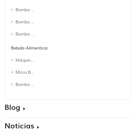
Bomba De Refuerzo Ro
Bomba Sumergible Solar Dc
Bomba De Impulsor Flexible
Bebida Alimenticia
Máquina De Elaboración De Cerveza
Micro Bomba
Bomba De Diafragma De Calidad Alimentaria
Blog
Noticias