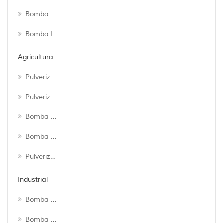
Bomba De Agua Dulce
Bomba Inteligente
Agricultura
Pulverizador De Mochila
Pulverizador De Carretilla
Bomba Sumergible
Bomba Pulverizadora
Pulverizador ATV
Industrial
Bomba De Engranajes Industrial
Bomba De Agua De Diafragma