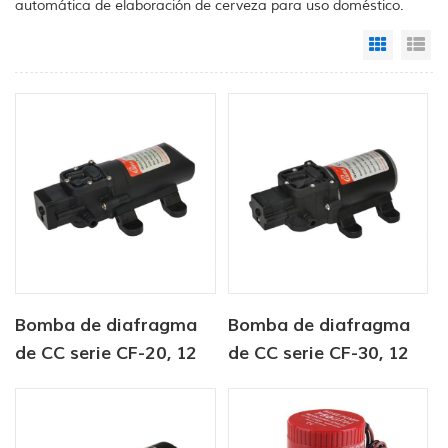
automática de elaboración de cerveza para uso doméstico.
Grid Vi
Li
Bomba de diafragma
Bomba de diafragma
de CC serie CF-20, 12
de CC serie CF-30, 12
V/24 V, 2,0-4,3 LPM,
V/24 V, 4,5-6,0 LPM,
35-70 PSI
80-100 PSI, para agua
dulce, marina