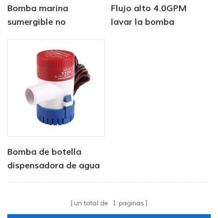
Bomba marina
Flujo alto 4.0GPM
sumergible no
lavar la bomba
automática de 12v 750
gph
Bomba de botella
dispensadora de agua
de 12V 750 GPH 1100
GPH 12V para marino
un total de
1
paginas