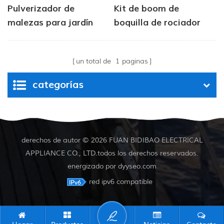
Pulverizador de
Kit de boom de
malezas para jardín
boquilla de rociador
con tanque químico
Catflo ATV
accionado por bomba
un total de
1
paginas
de 50 L, 4,0 L/min,
presión de 80 PSI
categorías
derechos de autor © 2026 FUAN BIDIBAO ELECTRICAL
APPLIANCE CO., LTD.todos los derechos reservados.
energizado por
dyyseo.com
red ipv6 compatible