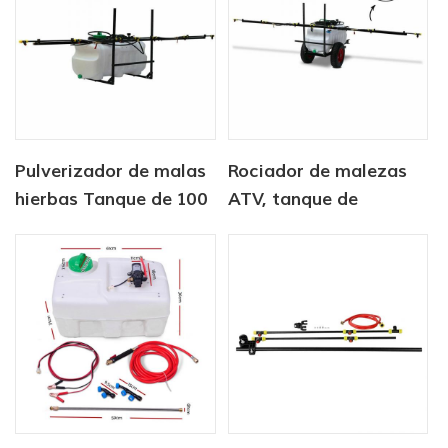
Pulverizador de malas
Rociador de malezas
hierbas Tanque de 100
ATV, tanque de
l con pulverizador de
pulverización
pluma 3M
localizado, pluma de 3
m, pulverizador, pluma
de 100 l, carro de 3 m