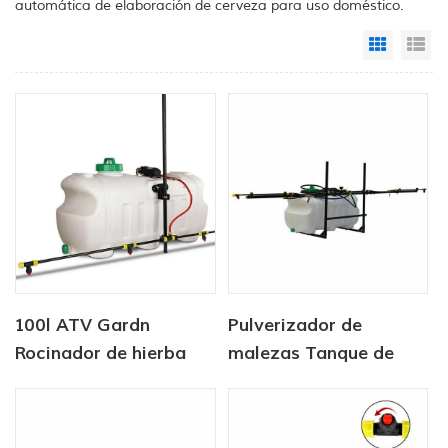
automática de elaboración de cerveza para uso doméstico.
Grid Vi
Li
100l ATV Gardn
Pulverizador de
Rocinador de hierba
malezas Tanque de
100 l con pulverizador
de pluma de 5 m