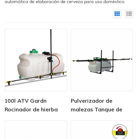
automática de elaboración de cerveza para uso doméstico.
Grid Vi
Li
100l ATV Gardn
Pulverizador de
Rocinador de hierba
malezas Tanque de
100 l con pulverizador
de pluma de 5 m