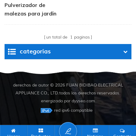
Pulverizador de
malezas para jardín
con tanque químico
accionado por bomba
un total de
1
paginas
de 50 L, 4,0 L/min,
presión de 80 PSI
categorías
derechos de autor © 2026 FUAN BIDIBAO ELECTRICAL
APPLIANCE CO., LTD.todos los derechos reservados.
energizado por
dyyseo.com
red ipv6 compatible