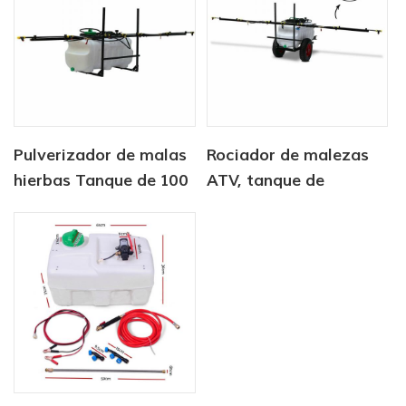
Pulverizador de malas
Rociador de malezas
hierbas Tanque de 100
ATV, tanque de
l con pulverizador de
pulverización
pluma 3M
localizado, pluma de 3
m, pulverizador, pluma
de 100 l, carro de 3 m