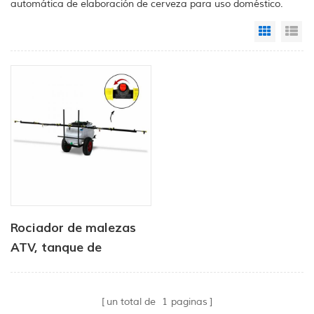
automática de elaboración de cerveza para uso doméstico.
Grid Vi
Li
Rociador de malezas
ATV, tanque de
pulverización
localizado, pluma de 3
un total de
1
paginas
m, pulverizador, pluma