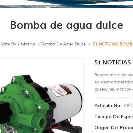
Bomba de agua dulce
Yate Rv Y Marina
Bomba De Agua Dulce
51 NOTICIAS BOMB
51 NOTICIA
Bomba micro de acer
en electrodoméstico
gases, neumáticos 
Artículo No.:
CFD
Tiempo De Esper
Origen Del Produ