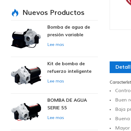
Nuevos Productos
Bomba de agua de
presión variable
inteligente
Lee mas
Kit de bomba de
Detal
refuerzo inteligente
Lee mas
Característ
Control
Buen re
BOMBA DE AGUA
SERIE 55
Baja pr
Lee mas
Buena 
Mayor 