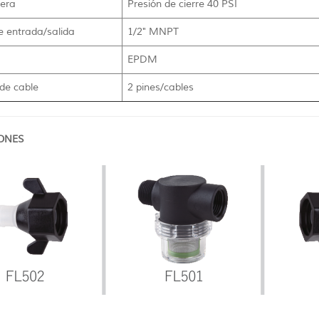
uera
Presión de cierre 40 PSI
e entrada/salida
1/2" MNPT
EPDM
de cable
2 pines/cables
ONES