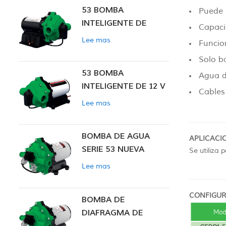
53 BOMBA
Puede 
INTELIGENTE DE
Capaci
PRESIÓN CONSTANTE
Lee mas
Funcio
Solo b
53 BOMBA
Agua d
INTELIGENTE DE 12 V
Cables
CC DE PRESIÓN
Lee mas
CONSTANTE
BOMBA DE AGUA
APLICACIO
SERIE 53 NUEVA
Se utiliza 
Lee mas
CONFIGUR
BOMBA DE
DIAFRAGMA DE
PRESIÓN CONSTANTE