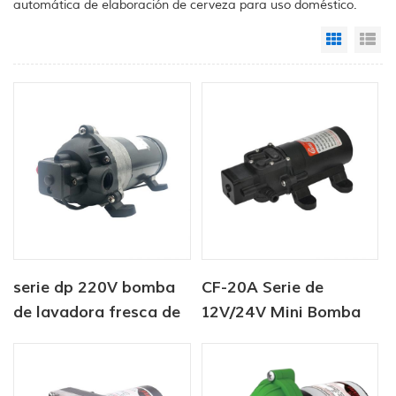
automática de elaboración de cerveza para uso doméstico.
Grid Vi
Li
serie dp 220V bomba
CF-20A Serie de
de lavadora fresca de
12V/24V Mini Bomba
alta presión
de lavadora fresca de
alta presión