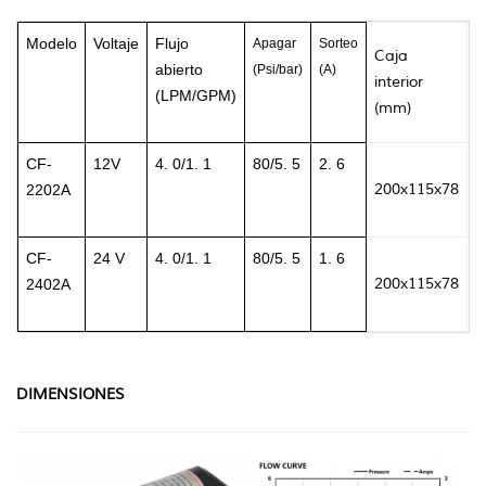
Modelo
Voltaje
Flujo
Apagar
Sorteo
Caja
W
abierto
(Psi/bar)
(A)
interior
(LPM/GPM)
(mm)
(
0
CF-
12V
4. 0/1. 1
80
/5. 5
2. 6
200x115x78
6
2202A
7
0
CF-
24 V
4. 0/1. 1
80
/5. 5
1. 6
200x115x78
6
2402A
7
DIMENSIONES