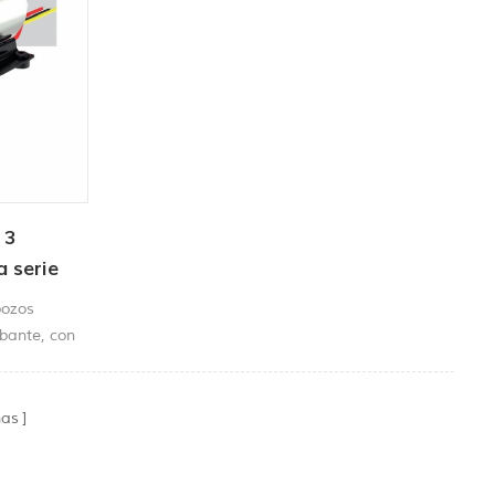
 3
a serie
pozos
ebante, con
serie DP.
nas