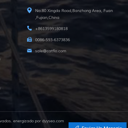
No.80 Xingda Road,Banzhong Area, Fuan
,Fujian,China
+8613599180818
0086-593-6373836
sale@catflo.com
a
a
vados. energizado por
dyyseo.com