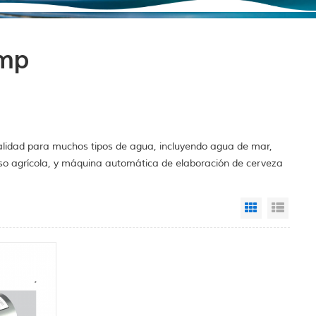
ump
alidad para muchos tipos de agua, incluyendo agua de mar,
so agrícola, y máquina automática de elaboración de cerveza
Grid View
List 