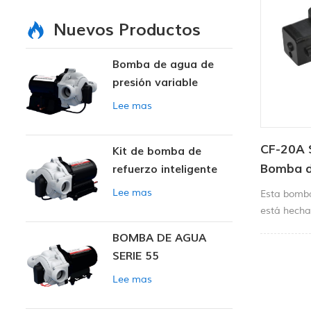
Nuevos Productos
Bomba de agua de
presión variable
inteligente
Lee mas
CF-20A 
Kit de bomba de
Bomba d
refuerzo inteligente
alta pre
Lee mas
Esta bomba
está hecha
de alta ca
BOMBA DE AGUA
pulverizaci
SERIE 55
todas las 
inoxidable
Lee mas
par, presió
rendimiento