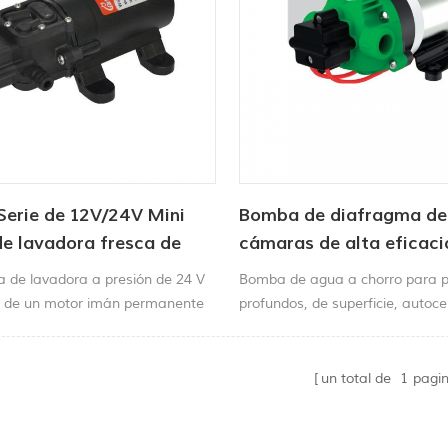
Serie de 12V/24V Mini
Bomba de diafragma de
e lavadora fresca de
cámaras de alta eficaci
sión
DP
 de lavadora a presión de 24 V
Bomba de agua a chorro para 
 de un motor imán permanente
profundos, de superficie, autoc
lidad y toda la bomba de
motor eléctrico de alta presión, 
ón de pintura de prueba sellada,
piezas estándar de acero
un total de
1
pagi
 Tamaño pequeño, peso ligero,
n, estructura compacta,
 estable, fácil de transportar.