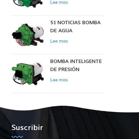
Lee mas
INTELIGENTE
51 NOTICIAS BOMBA
DE AGUA
Lee mas
BOMBA INTELIGENTE
DE PRESIÓN
CONSTANTE SERIE
Lee mas
ZN-42
Suscribir