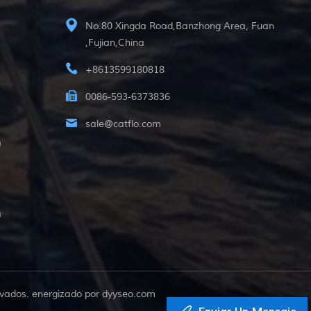
No.80 Xingda Road,Banzhong Area, Fuan
,Fujian,China
+8613599180818
0086-593-6373836
sale@catflo.com
a
a
vados. energizado por
dyyseo.com