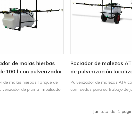
ador de malas hierbas
Rociador de malezas AT
e 100 l con pulverizador
de pulverización localiz
a 3M
pluma de 3 m, pulveriza
or de malas hierbas Tanque de
Pulverizador de malezas ATV c
pluma de 100 l, carro de
pulverizador de pluma Impulsado
con ruedas para su trabajo de j
mba autocebante protegida
cionamiento en seco con un
al de 100 psi y 13 litros/min,
un total de
1
pagi
ciador de malas hierbas para
odo terreno simplifica todas las
rociado. Cuando se monta en un