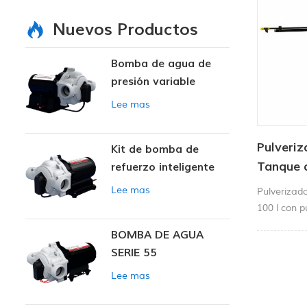
Nuevos Productos
Bomba de agua de
presión variable
inteligente
Lee mas
Pulveriz
Kit de bomba de
Tanque d
refuerzo inteligente
de plum
Lee mas
Pulverizad
100 l con 
por una bo
BOMBA DE AGUA
contra fun
SERIE 55
enorme caud
nuestro ro
Lee mas
vehículos t
tareas de 