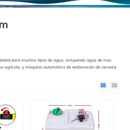
om
alidad para muchos tipos de agua, incluyendo agua de mar,
so agrícola, y máquina automática de elaboración de cerveza
Grid View
List 