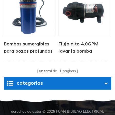
Bombas sumergibles
Flujo alto 4.0GPM
para pozos profundos
lavar la bomba
de acero inoxidable de
24 V
un total de
1
paginas
categorías
derechos de autor © 2026 FUAN BIDIBAO ELECTRICAL