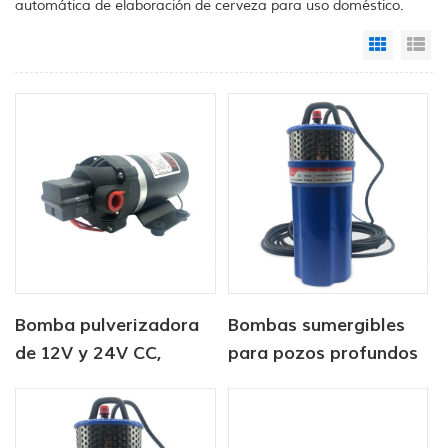
automática de elaboración de cerveza para uso doméstico.
Grid Vi
Li
Bomba pulverizadora
Bombas sumergibles
de 12V y 24V CC,
para pozos profundos
bomba de agua de
alimentadas por
diafragma con
energía solar de 12/24
alimentación CC
V