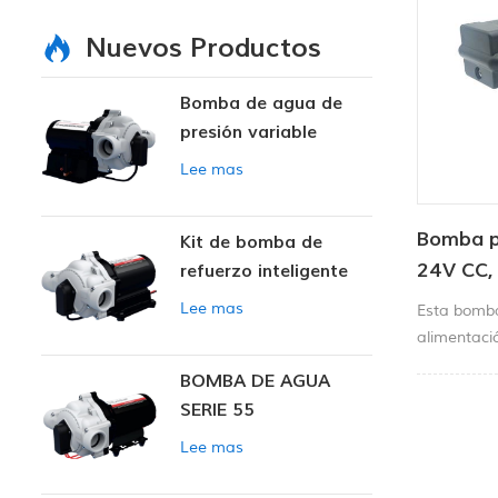
Nuevos Productos
Bomba de agua de
presión variable
inteligente
Lee mas
Bomba p
Kit de bomba de
24V CC,
refuerzo inteligente
diafrag
Lee mas
Esta bomb
alimentaci
sistemas de
BOMBA DE AGUA
equipos de 
SERIE 55
en general
higiene, co
Lee mas
impresión.