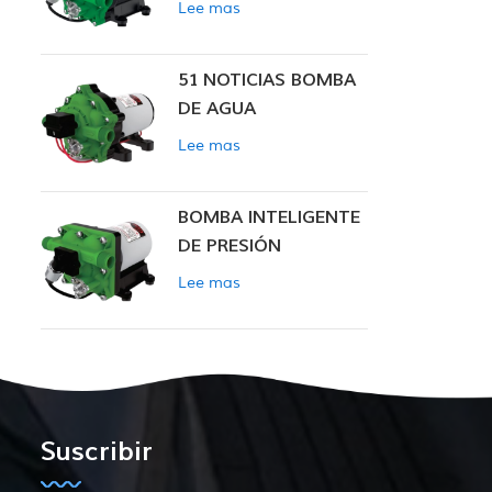
Lee mas
INTELIGENTE
51 NOTICIAS BOMBA
DE AGUA
Lee mas
BOMBA INTELIGENTE
DE PRESIÓN
CONSTANTE SERIE
Lee mas
ZN-42
Suscribir