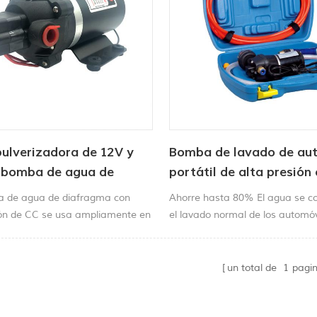
ulverizadora de 12V y
Bomba de lavado de au
 bomba de agua de
portátil de alta presión
ma con alimentación CC
pistola de manguera de 
a de agua de diafragma con
Ahorre hasta 80% El agua se 
ón de CC se usa ampliamente en
el lavado normal de los automóv
 purificación de agua, filtros,
para la sociedad económica act
aspersión, equipos industriales
Gerstream. Preservación no Di
, medición de productos químicos,
presión de agua, haga el lavado
un total de
1
pagi
ntrol de contaminación e
Alto FRECUENCIA Y EFICIENCIA
onda de descarga de frecuenci
limpiar la suciedad Rápidament