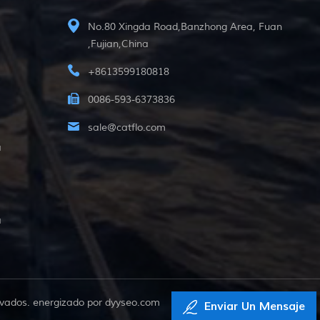
No.80 Xingda Road,Banzhong Area, Fuan
,Fujian,China
+8613599180818
0086-593-6373836
sale@catflo.com
a
a
vados. energizado por
dyyseo.com
Enviar Un Mensaje