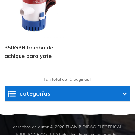
350GPH bomba de
achique para yate
marino accionada por
corriente continua
un total de
1
paginas
categorías
derechos de autor © 2026 FUAN BIDIBAO ELECTRICAL
APPLIANCE CO., LTD.todos los derechos reservados.