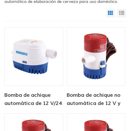
automática de elaboración de cerveza para uso doméstico.
Grid Vi
Li
Bomba de achique
Bomba de achique no
automática de 12 V/24
automática de 12 V y
V y 750 GPH
350 GPH