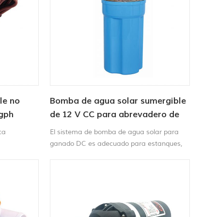
le no
Bomba de agua solar sumergible
gph
de 12 V CC para abrevadero de
ganado
ca
El sistema de bomba de agua solar para
ganado DC es adecuado para estanques,
fuentes de jardín, circulación de agua o
para pozos de 4'' o más grandes, etc.