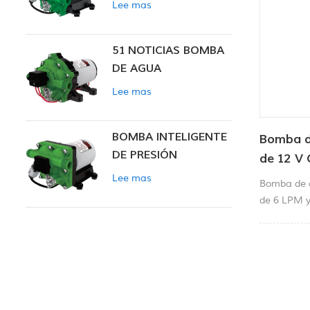
Lee mas
INTELIGENTE
51 NOTICIAS BOMBA
DE AGUA
Lee mas
BOMBA INTELIGENTE
Bomba d
DE PRESIÓN
de 12 V 
CONSTANTE SERIE
suminist
Lee mas
Bomba de a
ZN-42
animales
de 6 LPM y