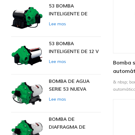
53 BOMBA
INTELIGENTE DE
PRESIÓN CONSTANTE
Lee mas
53 BOMBA
INTELIGENTE DE 12 V
CC DE PRESIÓN
Lee mas
Bomba s
CONSTANTE
automát
BOMBA DE AGUA
& nbsp; bo
SERIE 53 NUEVA
automátic
Lee mas
BOMBA DE
DIAFRAGMA DE
PRESIÓN CONSTANTE