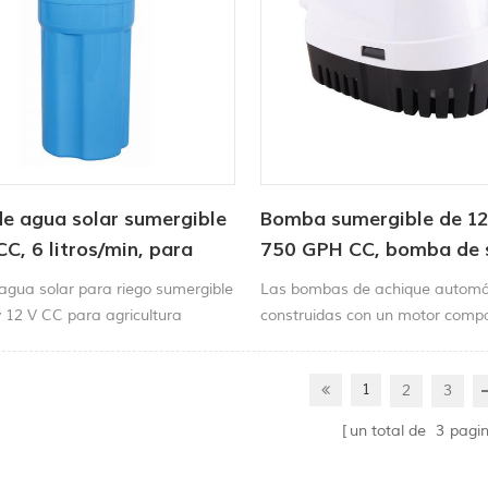
e agua solar sumergible
Bomba sumergible de 12
CC, 6 litros/min, para
750 GPH CC, bomba de 
ro de agua para
automática
gua solar para riego sumergible
Las bombas de achique automá
.
 12 V CC para agricultura
construidas con un motor comp
sellado, eficiente y de larga dur
de acero inoxidable protegido co
1
2
3
ignición y la corrosión y una ca
plástico duradero de alto impac
un total de
3
pagi