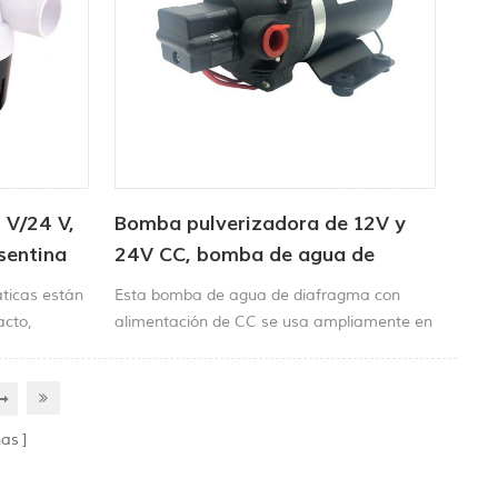
 V/24 V,
Bomba pulverizadora de 12V y
sentina
24V CC, bomba de agua de
diafragma con alimentación CC
ticas están
Esta bomba de agua de diafragma con
acto,
alimentación de CC se usa ampliamente en
ación, un eje
sistemas de purificación de agua, filtros,
ntra la
equipos de aspersión, equipos industriales
rcasa de
en general, medición de productos químicos,
to.
higiene, control de contaminación e
nas
impresión.