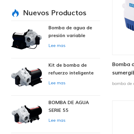
Nuevos Productos
Bomba de agua de
presión variable
inteligente
Lee mas
Bomba d
Kit de bomba de
sumergib
refuerzo inteligente
V/24 V 
Lee mas
bomba de a
BOMBA DE AGUA
SERIE 55
Lee mas