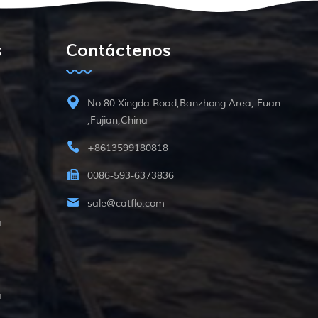
s
Contáctenos
No.80 Xingda Road,Banzhong Area, Fuan
,Fujian,China
+8613599180818
0086-593-6373836
sale@catflo.com
a
a