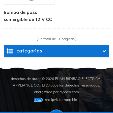
Bomba de pozo
sumergible de 12 V CC
para abrevadero de
ganado
un total de
1
paginas
categorías
derechos de autor © 2026 FUAN BIDIBAO ELECTRICAL
APPLIANCE CO., LTD.todos los derechos reservados.
energizado por
dyyseo.com
red ipv6 compatible