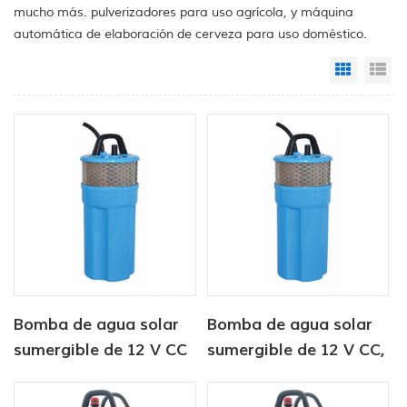
mucho más. pulverizadores para uso agrícola, y máquina
automática de elaboración de cerveza para uso doméstico.
Grid Vi
Li
Bomba de agua solar
Bomba de agua solar
sumergible de 12 V CC
sumergible de 12 V CC,
para abrevadero de
6 litros/min, para
ganado
suministro de agua