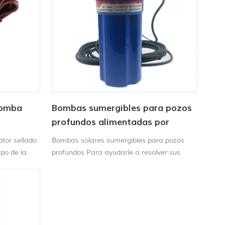
bomba
Bombas sumergibles para pozos
profundos alimentadas por
energía solar de 12/24 V
tor sellado
Bombas solares sumergibles para pozos
po de la
profundos Para ayudarle a resolver sus
de la bomba.
necesidades de bombeo remoto. Esta
bomba es robusta, duradera y de larga vida
útil.