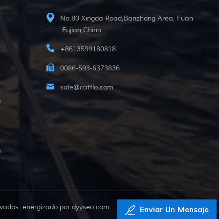
No.80 Xingda Road,Banzhong Area, Fuan
,Fujian,China
+8613599180818
0086-593-6373836
sale@catflo.com
a
a
vados. energizado por
dyyseo.com
Enviar Un Mensaje