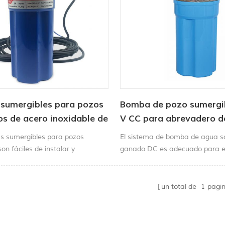
sumergibles para pozos
Bomba de pozo sumergib
s de acero inoxidable de
V CC para abrevadero 
 sumergibles para pozos
El sistema de bomba de agua s
on fáciles de instalar y
ganado DC es adecuado para e
. Su motor de larga duración y
fuentes de jardín, circulación d
de ruido permite su
para pozos de 4'' o más grandes
nto en entornos silenciosos.
un total de
1
pagi