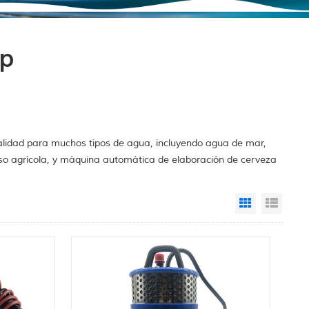
mp
alidad para muchos tipos de agua, incluyendo agua de mar,
so agrícola, y máquina automática de elaboración de cerveza
Grid View
List 