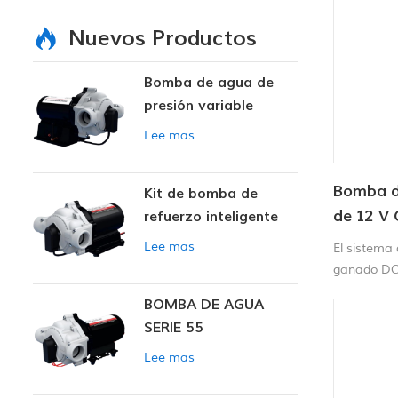
Nuevos Productos
Bomba de agua de
presión variable
inteligente
Lee mas
Bomba d
Kit de bomba de
de 12 V
refuerzo inteligente
ganado
Lee mas
El sistema
ganado DC
fuentes de 
BOMBA DE AGUA
para pozos
SERIE 55
Lee mas