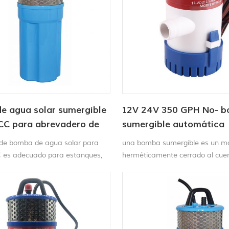
e agua solar sumergible
12V 24V 350 GPH No- 
 CC para abrevadero de
sumergible automática
 de bomba de agua solar para
una bomba sumergible es un mo
 es adecuado para estanques,
herméticamente cerrado al cuer
jardín, circulación de agua o
bomba, evitando la cavitación 
 de 4'' o más grandes, etc.