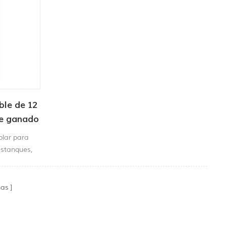
le de 12
de ganado
olar para
stanques,
e agua o
, etc.
nas