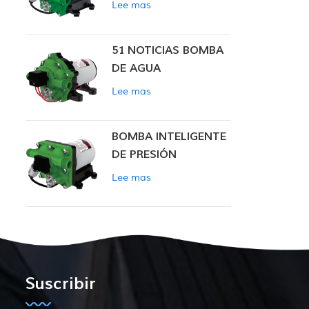
Lee mas
INTELIGENTE
51 NOTICIAS BOMBA
DE AGUA
Lee mas
BOMBA INTELIGENTE
DE PRESIÓN
CONSTANTE SERIE
Lee mas
ZN-42
Suscribir