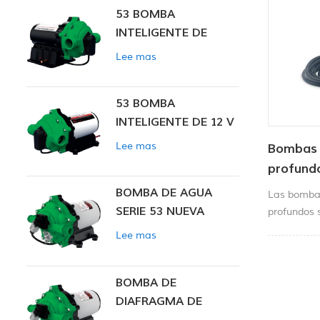
53 BOMBA
INTELIGENTE DE
PRESIÓN CONSTANTE
Lee mas
53 BOMBA
INTELIGENTE DE 12 V
CC DE PRESIÓN
Lee mas
Bombas 
CONSTANTE
profundo
24 V
BOMBA DE AGUA
Las bombas
SERIE 53 NUEVA
profundos s
transportar
Lee mas
bajo nivel 
funcionamie
BOMBA DE
DIAFRAGMA DE
PRESIÓN CONSTANTE