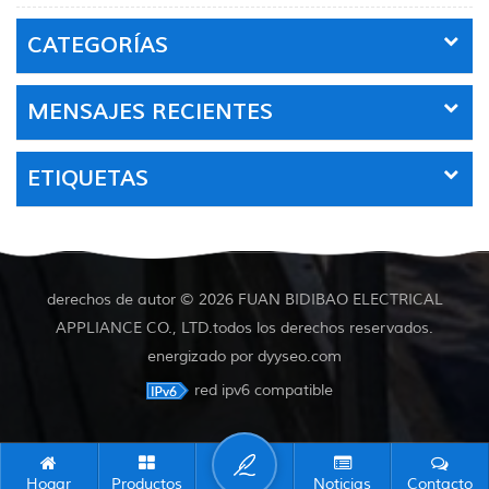
CATEGORÍAS
MENSAJES RECIENTES
ETIQUETAS
derechos de autor © 2026 FUAN BIDIBAO ELECTRICAL
APPLIANCE CO., LTD.todos los derechos reservados.
energizado por
dyyseo.com
red ipv6 compatible
Hogar
Productos
Noticias
Contacto