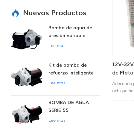
Nuevos Productos
Bomba de agua de
presión variable
inteligente
Lee mas
12V-32V
Kit de bomba de
de Flot
refuerzo inteligente
Bomba d
Lee mas
Adecuado 
achique ha
activar au
BOMBA DE AGUA
achique cu
SERIE 55
Lee mas