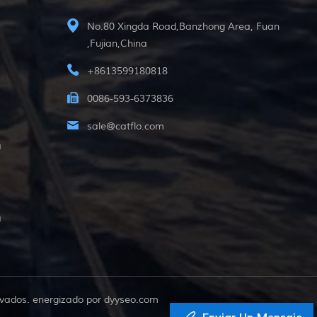
No.80 Xingda Road,Banzhong Area, Fuan
,Fujian,China
+8613599180818
0086-593-6373836
sale@catflo.com
a
a
vados. energizado por
dyyseo.com