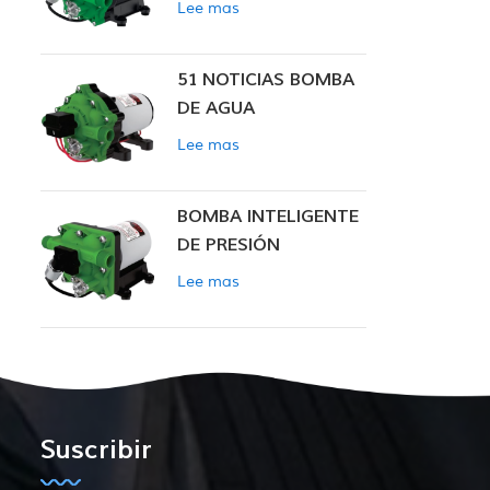
Lee mas
INTELIGENTE
51 NOTICIAS BOMBA
DE AGUA
Lee mas
BOMBA INTELIGENTE
DE PRESIÓN
CONSTANTE SERIE
Lee mas
ZN-42
Suscribir