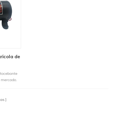
rícola de
0
utocebante
l mercado.
u sistema
utar al
nas