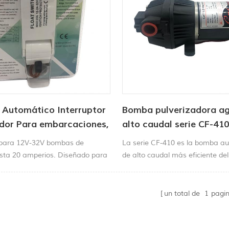
 Automático Interruptor
Bomba pulverizadora ag
ador Para embarcaciones,
alto caudal serie CF-41
e Achique
para 12V-32V bombas de
La serie CF-410 es la bomba a
sta 20 amperios. Diseñado para
de alto caudal más eficiente de
tomáticamente la bomba de
Su bajo consumo de energía y s
ando hay agua.
superhidrostático permiten disfr
máximo de la atomización.
un total de
1
pagi