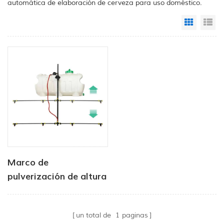
automática de elaboración de cerveza para uso doméstico.
Grid Vi
Li
Marco de
pulverización de altura
ajustable para
vehículos de tipo de
un total de
1
paginas
utilidad