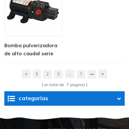
Bomba pulverizadora
de alto caudal serie
CF-30 para uso
agrícola
1
...
2
3
7
un total de
7
paginas
categorías