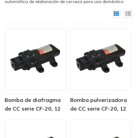
automática de elaboración de cerveza para uso doméstico.
Grid Vi
Li
Bomba de diafragma
Bomba pulverizadora
de CC serie CF-20, 12
de CC serie CF-20, 12
V/24 V, 2,0-4,3 LPM,
V/24 V, 2,0-4,3 LPM,
35-70 PSI
35-70 PSI