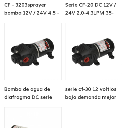
CF - 3203sprayer
Serie CF-20 DC 12V /
bomba 12V / 24V 4.5 -
24V 2.0-4.3LPM 35-
6.0LPM 80 - 100PSI
70PSI bomba de agua
bomba de agua dulce
dulce bomba marina
bomba de calentador
de agua
Bomba de agua de
serie cf-30 12 voltios
diafragma DC serie
bajo demanda mejor
CF-30 12V / 24V 4.5-
bomba de agua de
6.0LPM 80-100PSI
diafragma rv marina
autocaravana