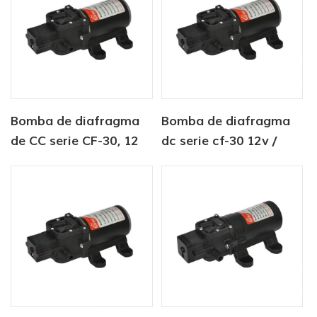
Bomba de diafragma
Bomba de diafragma
de CC serie CF-30, 12
dc serie cf-30 12v /
V/24 V, 4,5-6,0 LPM,
24v 4.5-6.0lpm bomba
80-100 PSI, para agua
de agua dulce 80-
dulce, marina
100psi