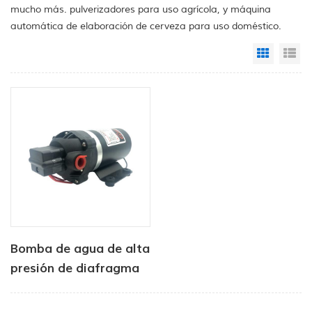
mucho más. pulverizadores para uso agrícola, y máquina
automática de elaboración de cerveza para uso doméstico.
Grid Vi
Li
Bomba de agua de alta
presión de diafragma
de DP Serie 12V DC DC