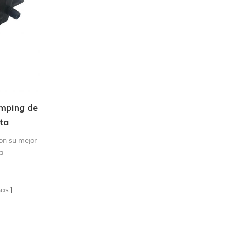
mping de
lta
on su mejor
a
to a un
zadora de
 de
nas
usión
conexión