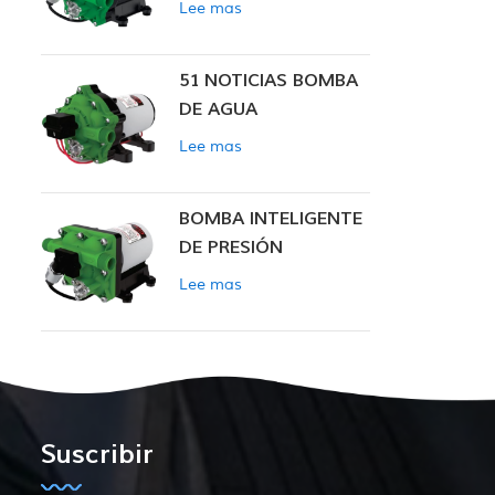
Lee mas
INTELIGENTE
51 NOTICIAS BOMBA
DE AGUA
Lee mas
BOMBA INTELIGENTE
DE PRESIÓN
CONSTANTE SERIE
Lee mas
ZN-42
Suscribir