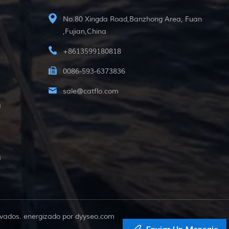
No.80 Xingda Road,Banzhong Area, Fuan
,Fujian,China
+8613599180818
0086-593-6373836
sale@catflo.com
a
a
vados. energizado por
dyyseo.com