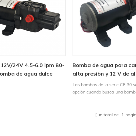
 12V/24V 4.5-6.0 lpm 80-
Bomba de agua para ca
Bomba de agua dulce
alta presión y 12 V de a
calidad
Las bombas de la serie CF-30 s
opción cuando busca una bomb
pulverizadora de alto rendimien
costo económico.Bomba pulveri
CCPuede lograr un rendimiento
un total de
1
pagi
pulverización localizado o de dif
superior y una conveniencia de 
rápida.