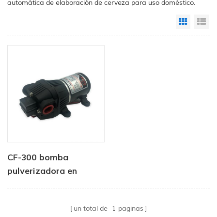
automática de elaboración de cerveza para uso doméstico.
Grid Vi
Li
CF-300 bomba
pulverizadora en
miniatura de alta
presión serie
un total de
1
paginas