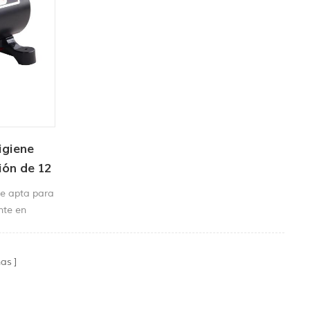
igiene
ión de 12
le apta para
nte en
aboratorio,
 de gases,
tros campos.
nas