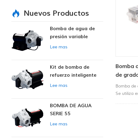
Nuevos Productos
Bomba de agua de
presión variable
inteligente
Lee mas
Bomba d
Kit de bomba de
de grado
refuerzo inteligente
Lee mas
Bomba de 
Se utiliza 
industrias,
BOMBA DE AGUA
bebidas. Al
SERIE 55
bombas, la 
para maxim
Lee mas