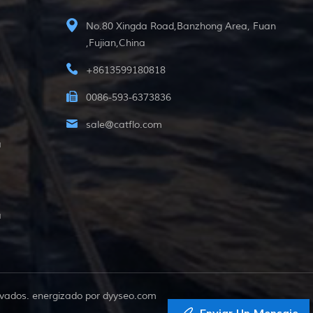
No.80 Xingda Road,Banzhong Area, Fuan
,Fujian,China
+8613599180818
0086-593-6373836
sale@catflo.com
a
a
vados. energizado por
dyyseo.com