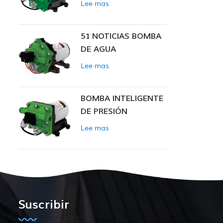
Lee mas
INTELIGENTE
51 NOTICIAS BOMBA
DE AGUA
Lee mas
BOMBA INTELIGENTE
DE PRESIÓN
CONSTANTE SERIE
Lee mas
ZN-42
Suscribir