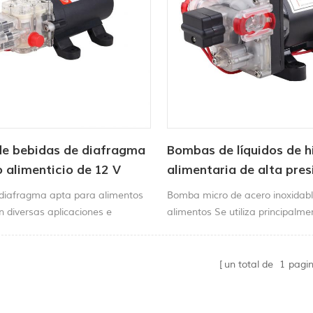
e bebidas de diafragma
Bombas de líquidos de h
 alimenticio de 12 V
alimentaria de alta pres
V de grado alimenticio
diafragma apta para alimentos
Bomba micro de acero inoxidab
en diversas aplicaciones e
alimentos Se utiliza principalme
 como la de bebidas, alimentos y
electrodomésticos, equipos de l
 igual que con otros requisitos de
monitoreo ambiental, monitoreo
fiabilidad es un factor clave
neumáticos de automóviles y o
un total de
1
pagi
izar la productividad.