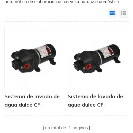
automática de elaboración de cerveza para uso doméstico.
Grid Vi
Li
Sistema de lavado de
Sistema de lavado de
agua dulce CF-
agua dulce CF-
410Series, bomba de
400Series, bomba de
agua eléctrica
agua eléctrica
un total de
1
paginas
automática portátil
automática portátil