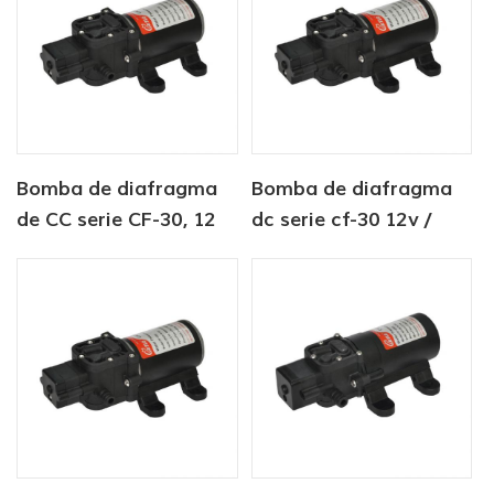
Bomba de diafragma
Bomba de diafragma
de CC serie CF-30, 12
dc serie cf-30 12v /
V/24 V, 4,5-6,0 LPM,
24v 4.5-6.0lpm bomba
80-100 PSI, para agua
de agua dulce 80-
dulce, marina
100psi