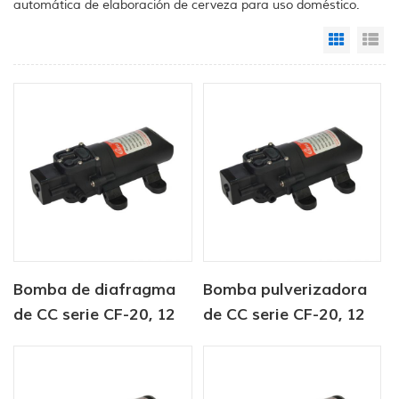
automática de elaboración de cerveza para uso doméstico.
Grid Vi
Li
Bomba de diafragma
Bomba pulverizadora
de CC serie CF-20, 12
de CC serie CF-20, 12
V/24 V, 2,0-4,3 LPM,
V/24 V, 2,0-4,3 LPM,
35-70 PSI
35-70 PSI