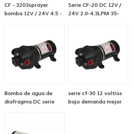
CF - 3203sprayer
Serie CF-20 DC 12V /
bomba 12V / 24V 4.5 -
24V 2.0-4.3LPM 35-
6.0LPM 80 - 100PSI
70PSI bomba de agua
bomba de agua dulce
dulce bomba marina
bomba de calentador
de agua
Bomba de agua de
serie cf-30 12 voltios
diafragma DC serie
bajo demanda mejor
CF-30 12V / 24V 4.5-
bomba de agua de
6.0LPM 80-100PSI
diafragma rv marina
autocaravana