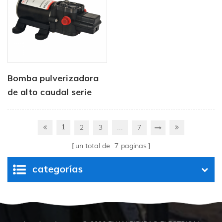
Bomba pulverizadora
de alto caudal serie
CF-30 para uso
agrícola
1
...
2
3
7
un total de
7
paginas
categorías