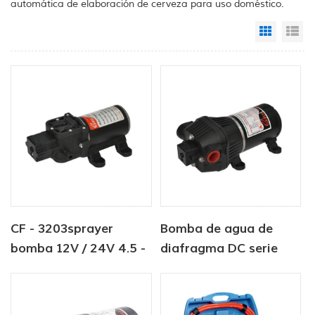
automática de elaboración de cerveza para uso doméstico.
Grid Vi
Li
CF - 3203sprayer
Bomba de agua de
bomba 12V / 24V 4.5 -
diafragma DC serie
6.0LPM 80 - 100PSI
CF-30 12V / 24V 4.5-
bomba de agua dulce
6.0LPM 80-100PSI