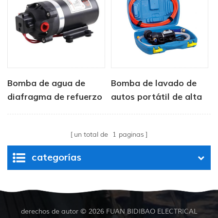
Bomba de agua de
Bomba de lavado de
diafragma de refuerzo
autos portátil de alta
de ósmosis inversa de
presión con pistola de
12 V y 24 V
manguera de energía
un total de
1
paginas
categorías
derechos de autor © 2026 FUAN BIDIBAO ELECTRICAL