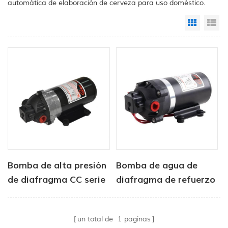
automática de elaboración de cerveza para uso doméstico.
Grid Vi
Li
Bomba de alta presión
Bomba de agua de
de diafragma CC serie
diafragma de refuerzo
DP 12V/24V 4.6.5-
de ósmosis inversa de
5.5LPM 60-170PSI
12 V y 24 V
un total de
1
paginas