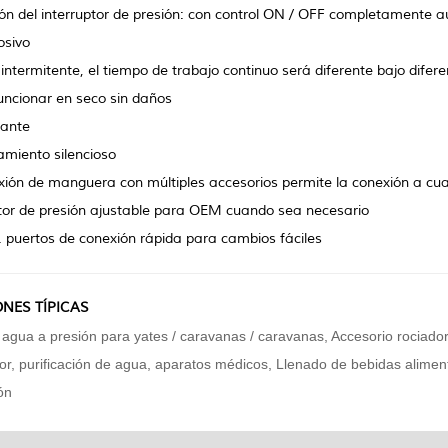
ón del interruptor de presión: con control ON / OFF completamente 
osivo
 intermitente, el tiempo de trabajo continuo será diferente bajo difer
uncionar en seco sin daños
ante
miento silencioso
ión de manguera con múltiples accesorios permite la conexión a cual
ptor de presión ajustable para OEM cuando sea necesario
. puertos de conexión rápida para cambios fáciles
NES TÍPICAS
agua a presión para yates / caravanas / caravanas
,
Accesorio rociador 
or, purificación de agua, aparatos médicos,
Llenado de bebidas alimenti
ón