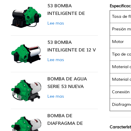
53 BOMBA
Especificac
INTELIGENTE DE
Tasa de f
PRESIÓN CONSTANTE
Lee mas
Presión 
Motor
53 BOMBA
INTELIGENTE DE 12 V
Tipo de co
CC DE PRESIÓN
Lee mas
CONSTANTE
Material 
BOMBA DE AGUA
Material d
SERIE 53 NUEVA
Conexión 
Lee mas
Diafragm
BOMBA DE
DIAFRAGMA DE
Característ
PRESIÓN CONSTANTE