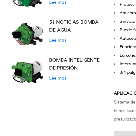
Lee mas
Protecci
INTELIGENTE
Anticorr
Servicio
51 NOTICIAS BOMBA
DE AGUA
Puede f
Autoceb
Lee mas
Funciona
La conex
BOMBA INTELIGENTE
Interru
DE PRESIÓN
3/4 pulg
CONSTANTE SERIE
Lee mas
ZN-42
APLICACIO
Sistema de 
humidificad
presurizaci