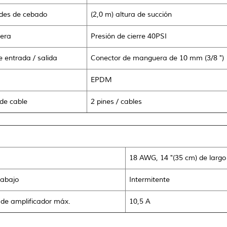
des de cebado
(2,0 m) altura de succión
uera
Presión de cierre 40PSI
e entrada / salida
Conector de manguera de 10 mm (3/8 ")
EPDM
de cable
2 pines / cables
18 AWG, 14 "(35 cm) de largo 
rabajo
Intermitente
de amplificador máx.
10,5 A