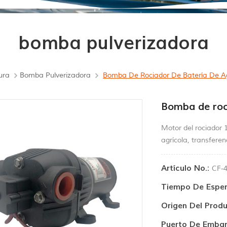
bomba pulverizadora
ura
Bomba Pulverizadora
Bomba De Rociador De Batería De Ag
Bomba de roci
Motor del rociador 
agrícola, transferen
Artículo No.:
CF-
Tiempo De Esper
Origen Del Produ
Puerto De Embar