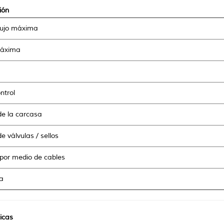
ión
lujo máxima
máxima
ntrol
de la carcasa
e válvulas / sellos
por medio de cables
a
icas