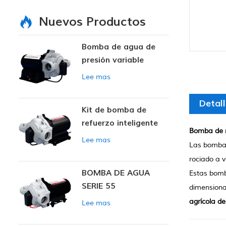
Nuevos Productos
Bomba de agua de
presión variable
inteligente
Lee mas
Detal
Kit de bomba de
refuerzo inteligente
Bomba de r
Lee mas
Las bombas 
rociado a v
BOMBA DE AGUA
Estas bomb
SERIE 55
dimensionam
agrícola de
Lee mas