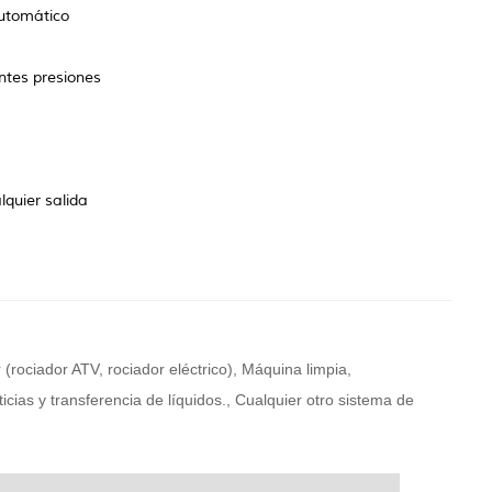
automático
entes presiones
quier salida
(rociador ATV, rociador eléctrico)
,
Máquina limpia,
cias y transferencia de líquidos.
,
Cualquier otro sistema de