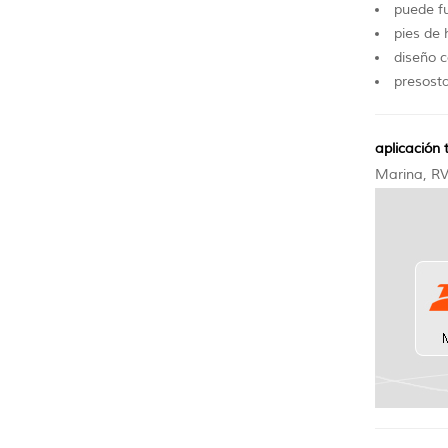
puede f
pies de 
diseño 
presost
aplicación t
Marina, RV,