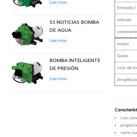
Lee mas
INTELIGENTE
Entrada /
válvula
51 NOTICIAS BOMBA
DE AGUA
conexione
Lee mas
motor
Guías
BOMBA INTELIGENTE
ciclo de t
DE PRESIÓN
CONSTANTE SERIE
Lee mas
Amplifica
ZN-42
Característ
Las cone
proporci
corre su