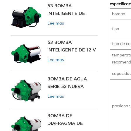
especificac
53 BOMBA
INTELIGENTE DE
bomba
PRESIÓN CONSTANTE
Lee mas
tipo
53 BOMBA
tipo de co
INTELIGENTE DE 12 V
temperat
CC DE PRESIÓN
Lee mas
recomen
CONSTANTE
capacida
BOMBA DE AGUA
SERIE 53 NUEVA
Lee mas
presionar
BOMBA DE
DIAFRAGMA DE
PRESIÓN CONSTANTE