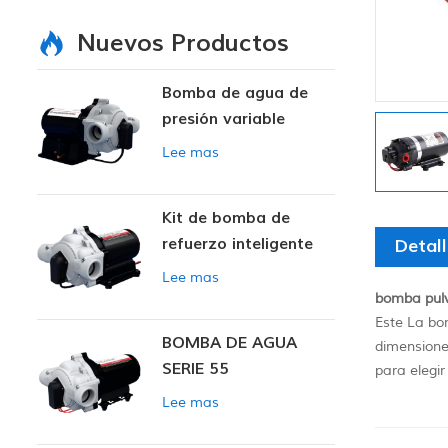
Nuevos Productos
Bomba de agua de
presión variable
inteligente
Lee mas
Kit de bomba de
refuerzo inteligente
Detal
Lee mas
bomba pulv
Este La bo
BOMBA DE AGUA
dimensiones
SERIE 55
para elegir
Lee mas