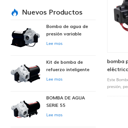
Nuevos Productos
Bomba de agua de
presión variable
inteligente
Lee mas
bomba p
Kit de bomba de
eléctric
refuerzo inteligente
Lee mas
Este Bomba
presión, p
portátiles
BOMBA DE AGUA
alfombras,
SERIE 55
agrícolas, e
Lee mas