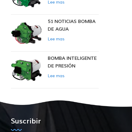
Lee mas
INTELIGENTE
51 NOTICIAS BOMBA
DE AGUA
Lee mas
BOMBA INTELIGENTE
DE PRESIÓN
CONSTANTE SERIE
Lee mas
ZN-42
Suscribir