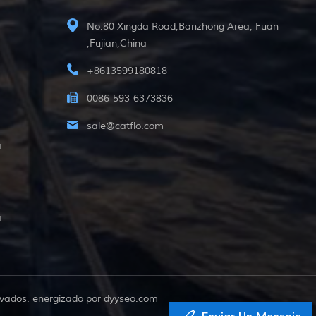
No.80 Xingda Road,Banzhong Area, Fuan
,Fujian,China
+8613599180818
0086-593-6373836
sale@catflo.com
a
a
vados. energizado por
dyyseo.com