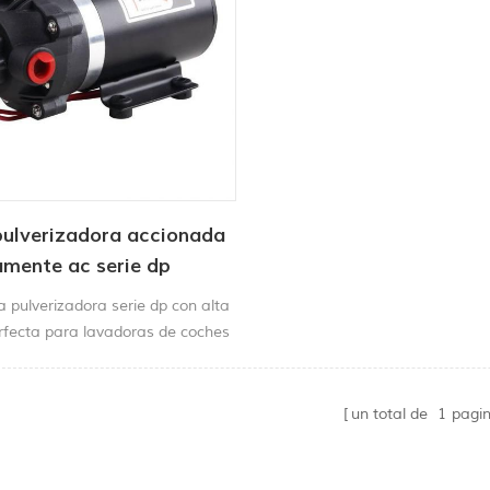
ulverizadora accionada
amente ac serie dp
 pulverizadora serie dp con alta
erfecta para lavadoras de coches
, máquinas limpiadoras de
 barredoras y pulverizadores
tc.
un total de
1
pagi