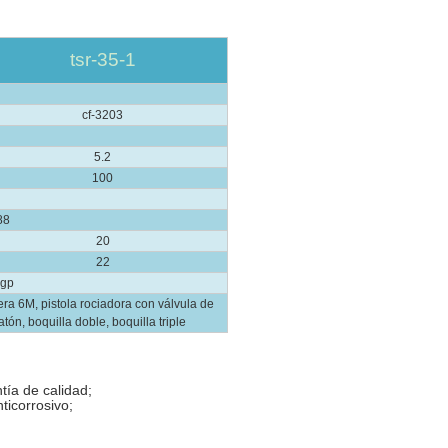
tsr-35-1
cf-3203
5.2
100
88
20
22
'gp
ra 6M, pistola rociadora con válvula de
tón, boquilla doble, boquilla triple
ía de calidad;
ticorrosivo;