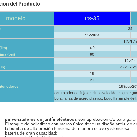
ción del Producto
modelo
trs-35
)
35
cf-2202a
12v/17a
l/m)
4.0
ima (psi)
80
12v/2a
cm)
42x36.5x
19
21
ntenedores
198pcs/20
controlador de flujo de cinco velocidades, mangue
bola, lanza de acero plástico, boquilla simple de la
pulverizadores de jardín eléctricos
son aprobación CE para garant
El tanque de polietileno con marco único tiene un diseño anti-uv y an
la bomba de alta presión funciona de manera suave y silenciosa;
batería de gran capacidad;