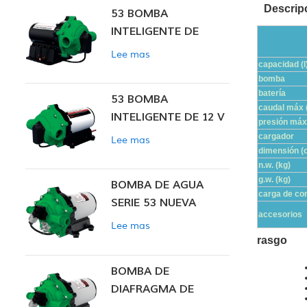
Descrip
53 BOMBA
INTELIGENTE DE
PRESIÓN CONSTANTE
Lee mas
capacidad (l
bomba
batería
53 BOMBA
caudal máx (
INTELIGENTE DE 12 V
presión máx
CC DE PRESIÓN
cargador
Lee mas
dimensión (
CONSTANTE
n.w. (kg)
g.w. (kg)
BOMBA DE AGUA
carga de co
SERIE 53 NUEVA
accesorios
Lee mas
rasgo
BOMBA DE
DIAFRAGMA DE
PRESIÓN CONSTANTE