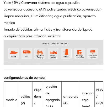
Yate / RV / Caravana sistema de agua a presión
pulverizador accesorio (ATV pulverizador, eléctrico pulverizador)
limpiar máquina, Humidificador, agua purificación, aparato
medico
llenado de bebidas alimenticias y transferencia de líquido
cualquier otro presurización sistema
configuraciones de bomba
presión
Flujo
N.W
de
interior
voltios
(lpm
amperaje
/
modelo
apagado
caja
(V)
/
(A)
G.W
(psi /
(mm)