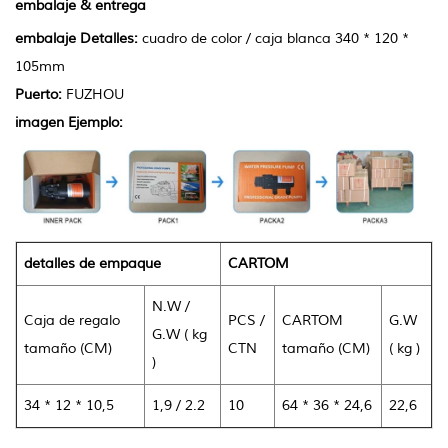
embalaje & entrega
embalaje Detalles:
cuadro de color / caja blanca 340 * 120 *
105mm
Puerto:
FUZHOU
imagen Ejemplo:
detalles de empaque
CARTOM
N.W /
Caja de regalo
PCS /
CARTOM
G.W
G.W ( kg
tamaño (CM)
CTN
tamaño (CM)
( kg )
)
34 * 12 * 10,5
1,9 / 2.2
10
64 * 36 * 24,6
22,6