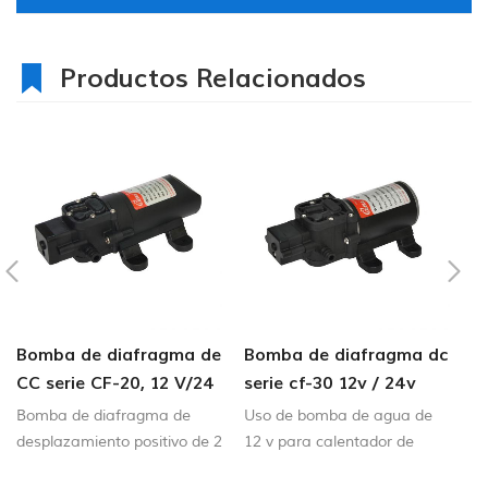
Productos Relacionados
Bomba de diafragma de
Bomba de diafragma dc
C
CC serie CF-20, 12 V/24
serie cf-30 12v / 24v
6
V, 2,0-4,3 LPM, 35-70
4.5-6.0lpm bomba de
B
Bomba de diafragma de
Uso de bomba de agua de
PSI
agua dulce 80-100psi
desplazamiento positivo de 2
12 v para calentador de
cámaras para un
agua