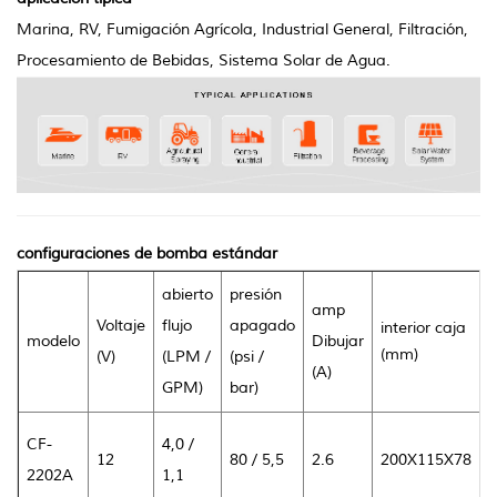
Marina, RV, Fumigación Agrícola, Industrial General, Filtración,
Procesamiento de Bebidas, Sistema Solar de Agua.
configuraciones de bomba estándar
abierto
presión
amp
Voltaje
flujo
apagado
interior caja
/
modelo
Dibujar
(mm)
(V)
(LPM /
(psi /
(A)
(
GPM)
bar)
0
CF-
4,0 /
12
80 / 5,5
2.6
200X115X78
/
2202A
1,1
0