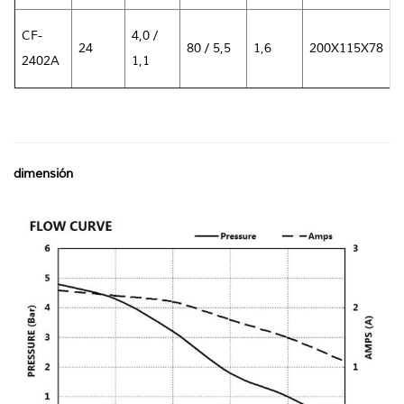
0
CF-
4,0 /
24
80 / 5,5
1,6
200X115X78
/
2402A
1,1
0
dimensión