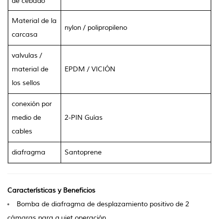
de cebado
Material de la
nylon
/
polipropileno
carcasa
valvulas
/
material de
EPDM / VICIÓN
los sellos
conexión por
medio de
2-PIN Guías
cables
diafragma
Santoprene
Características y Beneficios
Bomba de diafragma de desplazamiento positivo de 2
cámaras para q
uiet operación