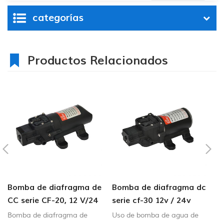
categorías
Productos Relacionados
Bomba de diafragma de
Bomba de diafragma dc
C
CC serie CF-20, 12 V/24
serie cf-30 12v / 24v
6
V, 2,0-4,3 LPM, 35-70
4.5-6.0lpm bomba de
B
Bomba de diafragma de
Uso de bomba de agua de