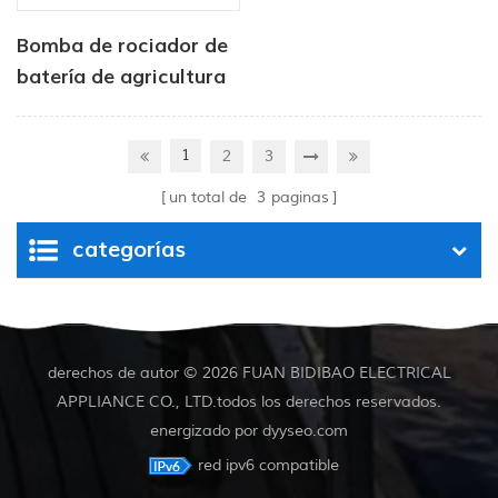
Bomba de rociador de
batería de agricultura
de 12v dc
1
2
3
un total de
3
paginas
categorías
derechos de autor © 2026 FUAN BIDIBAO ELECTRICAL
APPLIANCE CO., LTD.todos los derechos reservados.
energizado por
dyyseo.com
red ipv6 compatible