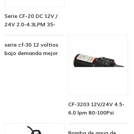
Serie CF-20 DC 12V /
24V 2.0-4.3LPM 35-
70PSI bomba de agua
dulce bomba marina
serie cf-30 12 voltios
bomba de calentador
bajo demanda mejor
de agua
bomba de agua de
diafragma rv marina
autocaravana
CF-3203 12V/24V 4.5-
6.0 lpm 80-100Psi
Bomba de agua dulce
Bomba de agua de