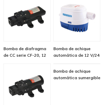
Bomba de diafragma
Bomba de achique
de CC serie CF-20, 12
automática de 12 V/24
V/24 V, 2,0-4,3 LPM,
V y 750 GPH
35-70 PSI
Bomba de achique
automática sumergible
solar de CC de 12 V/24
V y 750 GPH