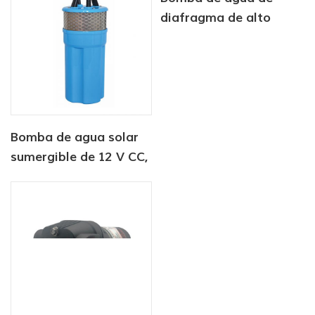
diafragma de alto
caudal CF-400 de 12 V
y 24 V para lavado
Bomba de agua solar
sumergible de 12 V CC,
6 litros/min, para
suministro de agua
para animales.