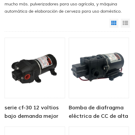
mucho más. pulverizadores para uso agrícola, y máquina
automática de elaboración de cerveza para uso doméstico.
Grid Vi
Li
serie cf-30 12 voltios
Bomba de diafragma
bajo demanda mejor
eléctrica de CC de alta
bomba de agua de
presión serie CF-40
diafragma rv marina