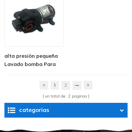
alta presión pequeña
Lavado bomba Para
limpieza AC / DC CF-
300 serie
1
2
un total de
2
paginas
categorías