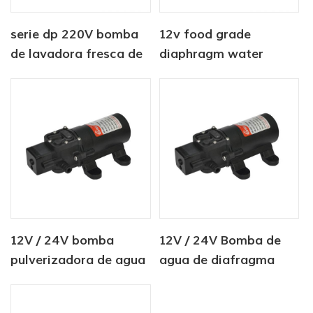
serie dp 220V bomba
12v food grade
de lavadora fresca de
diaphragm water
alta presión
pump
12V / 24V bomba
12V / 24V Bomba de
pulverizadora de agua
agua de diafragma
agrícola dc mini 80PSI
industrial de 2
cámaras 80PSI