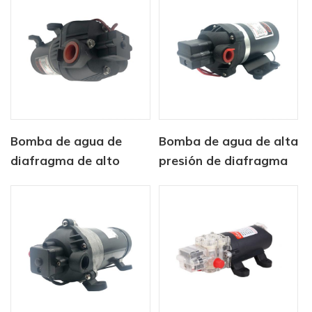
autocaravana
Bomba de agua de
Bomba de agua de alta
diafragma de alto
presión de diafragma
caudal CF-400 de 12 V
de DP Serie 12V DC DC
y 24 V para lavado