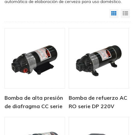
automática de elaboración de cerveza para uso doméstico.
Grid Vi
Li
Bomba de alta presión
Bomba de refuerzo AC
de diafragma CC serie
RO serie DP 220V
DP 12V/24V 4.6.5-
5.5LPM 120-170PSI
5.5LPM 60-170PSI