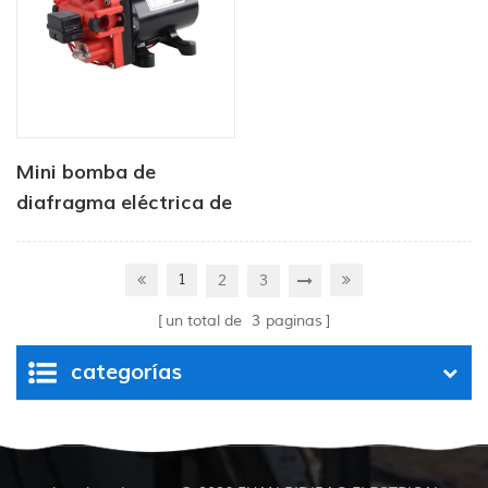
Mini bomba de
diafragma eléctrica de
alta presión y alto
flujo
1
2
3
un total de
3
paginas
categorías