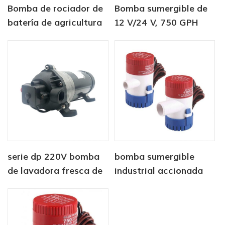
Bomba de rociador de
Bomba sumergible de
batería de agricultura
12 V/24 V, 750 GPH
de 12v dc
CC, bomba de sentina
automática
serie dp 220V bomba
bomba sumergible
de lavadora fresca de
industrial accionada
alta presión
por corriente continua
12V 750 GPH