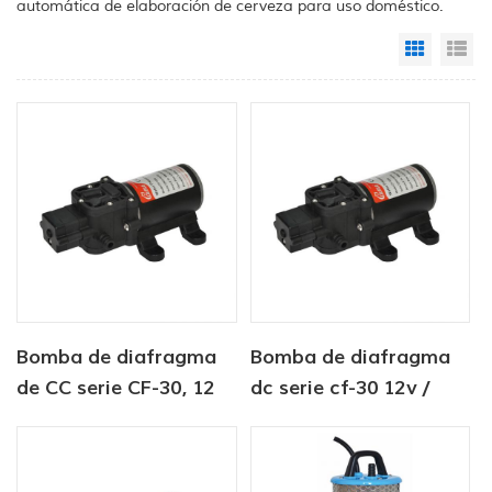
automática de elaboración de cerveza para uso doméstico.
Grid Vi
Li
Bomba de diafragma
Bomba de diafragma
de CC serie CF-30, 12
dc serie cf-30 12v /
V/24 V, 4,5-6,0 LPM,
24v 4.5-6.0lpm bomba
80-100 PSI, para agua
de agua dulce 80-
dulce, marina
100psi