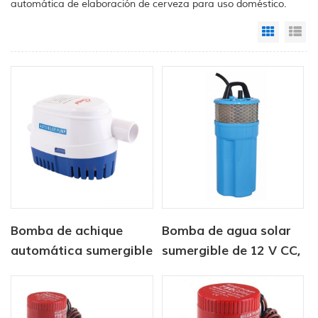
automática de elaboración de cerveza para uso doméstico.
Grid Vi
Li
Bomba de achique
Bomba de agua solar
automática sumergible
sumergible de 12 V CC,
solar de CC de 12 V/24
6 litros/min, para
V y 750 GPH
suministro de agua
para animales.