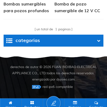
Bombas sumergibles
Bomba de pozo
para pozos profundos
sumergible de 12 V CC
alimentadas por
para abrevadero de
energía solar de 12/24
ganado
un total de
1
paginas
V
categorías
derechos de autor © 2026 FUAN BIDIBAO ELECTRICAL
APPLIANCE CO., LTD.todos los derechos reservados.
energizado por
dyyseo.com
red ipv6 compatible