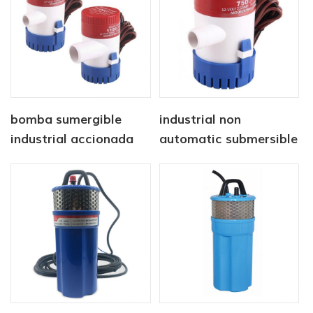
bomba sumergible
industrial non
industrial accionada
automatic submersible
por corriente continua
pump 12V 1100 GPH
12V 750 GPH