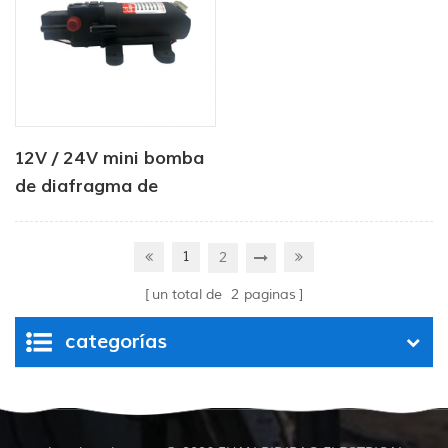
12V / 24V mini bomba
de diafragma de
presión de agua
4.0LPM 80PSI
1
2
un total de
2
paginas
categorías