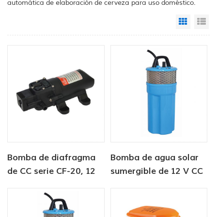
automática de elaboración de cerveza para uso doméstico.
Grid Vi
Li
Bomba de diafragma
Bomba de agua solar
de CC serie CF-20, 12
sumergible de 12 V CC
V/24 V, 2,0-4,3 LPM,
para abrevadero de
35-70 PSI
ganado