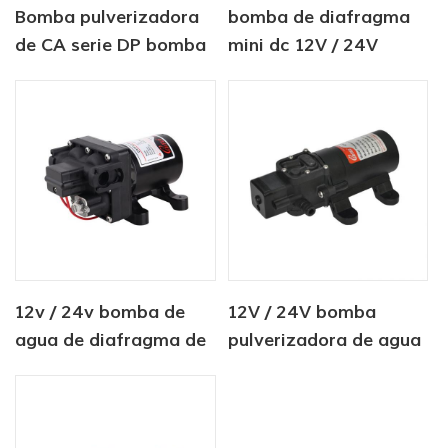
Bomba pulverizadora
bomba de diafragma
de CA serie DP bomba
mini dc 12V / 24V
de alta presión 220V
4.0LPM 80PSI
12v / 24v bomba de
12V / 24V bomba
agua de diafragma de
pulverizadora de agua
agricultura eléctrica
agrícola dc mini 80PSI
de corriente continua