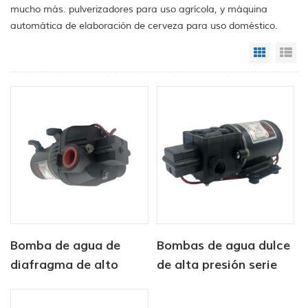
mucho más. pulverizadores para uso agrícola, y máquina
automática de elaboración de cerveza para uso doméstico.
Grid Vi
Li
Bomba de agua de
Bombas de agua dulce
diafragma de alto
de alta presión serie
caudal CF-400 de 12 V
CF-40 para yates
y 24 V para lavado