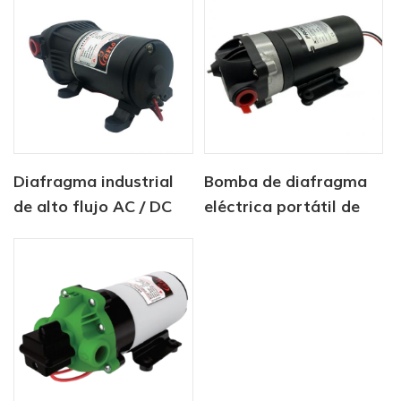
Diafragma industrial
Bomba de diafragma
de alto flujo AC / DC
eléctrica portátil de
Bomba de agua 12V
alta presión de 24 V
24V 40PSI
con motor de presión
de 2,8 lpm