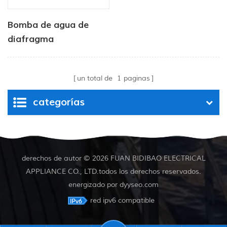
Bomba de agua de
diafragma
autocebante serie DP,
de alta presión, para
un total de
1
paginas
pozos profundos,
precio de fábrica.
categorías
derechos de autor © 2026 FUAN BIDIBAO ELECTRICAL
APPLIANCE CO., LTD.todos los derechos reservados.
energizado por
dyyseo.com
red ipv6 compatible