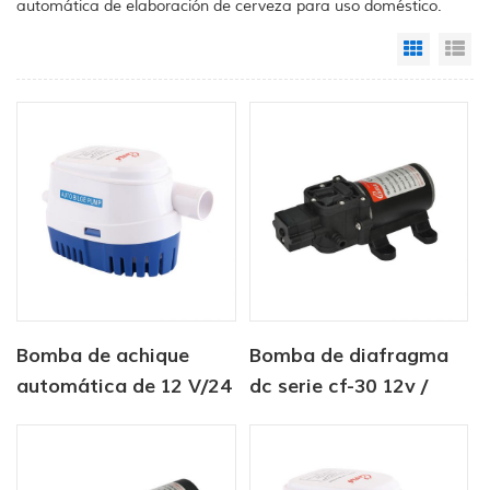
automática de elaboración de cerveza para uso doméstico.
Grid Vi
Li
Bomba de achique
Bomba de diafragma
automática de 12 V/24
dc serie cf-30 12v /
V y 750 GPH
24v 4.5-6.0lpm bomba
de agua dulce 80-
100psi