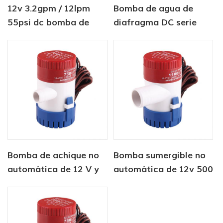
12v 3.2gpm / 12lpm
Bomba de agua de
55psi dc bomba de
diafragma DC serie
transferencia de
CF-30 12V / 24V 4.5-
aceite de engranaje
6.0LPM 80-100PSI
eléctrico para rv
Bomba de achique no
Bomba sumergible no
automática de 12 V y
automática de 12v 500
350 GPH
gph