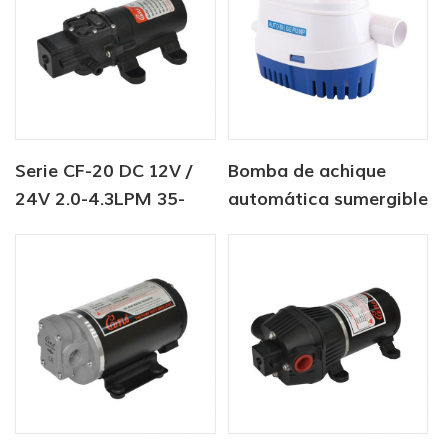
Serie CF-20 DC 12V /
Bomba de achique
24V 2.0-4.3LPM 35-
automática sumergible
70PSI bomba de agua
solar de CC de 12 V/24
dulce bomba marina
V y 750 GPH
bomba de calentador
de agua