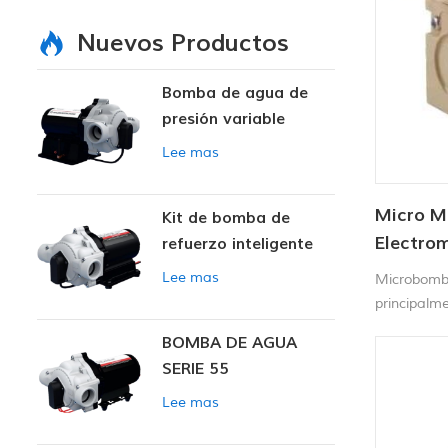
Nuevos Productos
Bomba de agua de
presión variable
inteligente
Lee mas
Micro M
Kit de bomba de
Electro
refuerzo inteligente
V CC de 
Lee mas
Microbomba
principalm
agua, filtr
BOMBA DE AGUA
de manos, 
SERIE 55
desinfecta
circulación
Lee mas