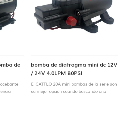
bomba de
bomba de diafragma mini dc 12V
/ 24V 4.0LPM 80PSI
utocebante.
El CATFLO 20A mini bombas de la serie son
tencia
su mejor opción cuando buscando una
bomba de diafragma de alto rendimiento a
un costo económico.