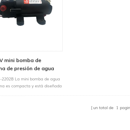
4V mini bomba de
ma de presión de agua
80PSI
CF-2202B La mini bomba de agua
ma es compacta y está diseñada
mplia gama de aplicaciones que
ansferencia de líquidos,
n, circulación, filtración y
un total de
1
pagi
ón.