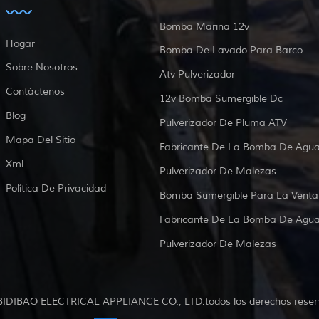
Bomba Marina 12v
Hogar
Bomba De Lavado Para Barco
Sobre Nosotros
Atv Pulverizador
Contáctenos
12v Bomba Sumergible Dc
Blog
Pulverizador De Pluma ATV
Mapa Del Sitio
Fabricante De La Bomba De Agu
Xml
Pulverizador De Malezas
Política De Privacidad
Bomba Sumergible Para La Venta
Fabricante De La Bomba De Agu
Pulverizador De Malezas
BIDIBAO ELECTRICAL APPLIANCE CO., LTD.todos los derechos reser