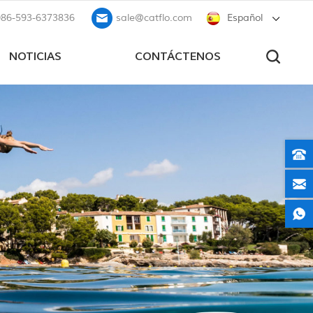
086-593-6373836
sale@catflo.com
Español
NOTICIAS
CONTÁCTENOS
Bomba de diafragma de calidad alimentaria