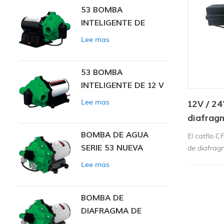
53 BOMBA
INTELIGENTE DE
PRESIÓN CONSTANTE
Lee mas
53 BOMBA
INTELIGENTE DE 12 V
CC DE PRESIÓN
Lee mas
12V / 2
CONSTANTE
diafrag
4.0LPM 
BOMBA DE AGUA
El catflo 
SERIE 53 NUEVA
de diafrag
para una a
Lee mas
incluyen tr
pulverizació
dispensaci
BOMBA DE
DIAFRAGMA DE
PRESIÓN CONSTANTE