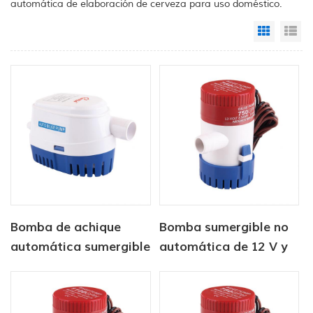
automática de elaboración de cerveza para uso doméstico.
Grid Vi
Li
Bomba de achique
Bomba sumergible no
automática sumergible
automática de 12 V y
solar de CC de 12 V/24
350 GPH
V y 750 GPH