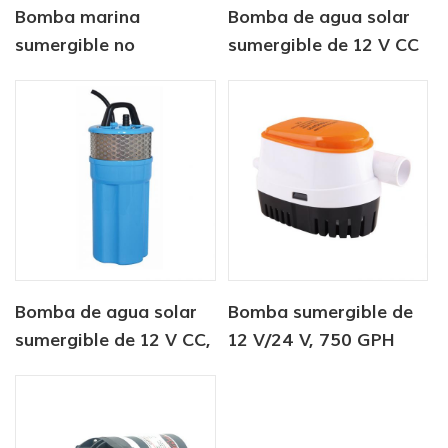
Bomba marina
Bomba de agua solar
sumergible no
sumergible de 12 V CC
automática de 12v 750
para abrevadero de
gph
ganado
Bomba de agua solar
Bomba sumergible de
sumergible de 12 V CC,
12 V/24 V, 750 GPH
6 litros/min, para
CC, bomba de sentina
suministro de agua
automática
para animales.