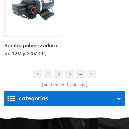
Bomba pulverizadora
de 12V y 24V CC,
bomba de agua de
diafragma con
1
2
3
alimentación CC
un total de
3
paginas
categorías